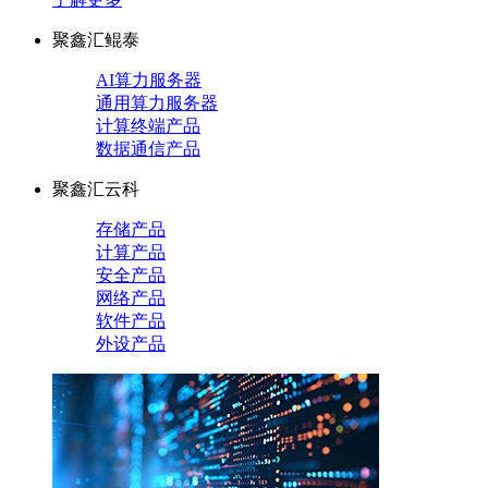
聚鑫汇鲲泰
AI算力服务器
通用算力服务器
计算终端产品
数据通信产品
聚鑫汇云科
存储产品
计算产品
安全产品
网络产品
软件产品
外设产品