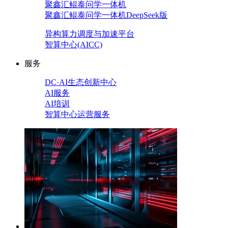
聚鑫汇鲲泰问学一体机
聚鑫汇鲲泰问学一体机DeepSeek版
异构算力调度与加速平台
智算中心(AICC)
服务
DC·AI生态创新中心
AI服务
AI培训
智算中心运营服务