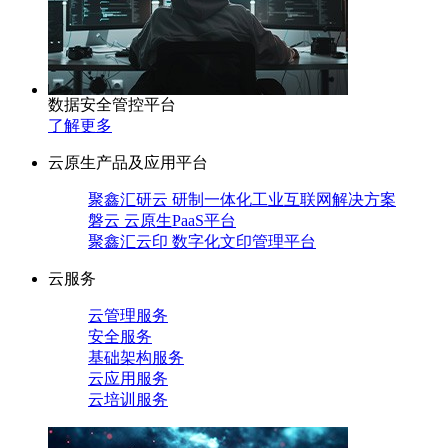
数据安全管控平台
了解更多
云原生产品及应用平台
聚鑫汇研云 研制一体化工业互联网解决方案
磐云 云原生PaaS平台
聚鑫汇云印 数字化文印管理平台
云服务
云管理服务
安全服务
基础架构服务
云应用服务
云培训服务