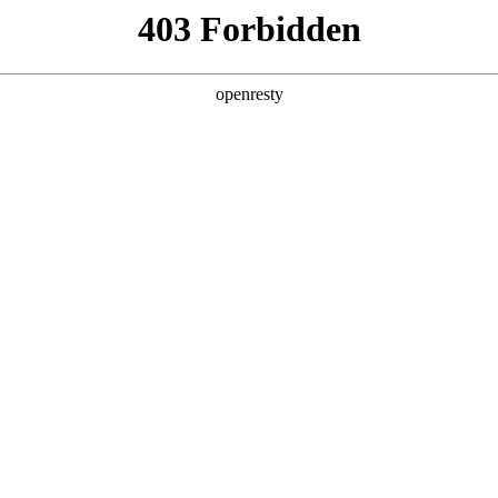
产品及服务
行业解决方案
合作伙伴
投资者关系
025年度科技价值上市公司
纪经济报道承办的南方财经论坛2025年会在广州成功举行。论坛期间，聚鑫
。